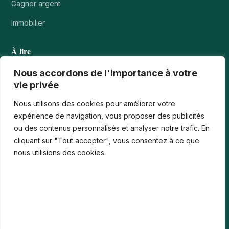
Gagner argent
Immobilier
À lire
Tournois casino : comprendre points, rangs et…
Nous accordons de l'importance à votre
vie privée
Les paiements numériques face aux nouvelles cyberfraudes
Nous utilisons des cookies pour améliorer votre
Bonus de bienvenue en France : comment…
expérience de navigation, vous proposer des publicités
ou des contenus personnalisés et analyser notre trafic. En
Casinos iPhone en France : 2026 Guide…
cliquant sur "Tout accepter", vous consentez à ce que
Monter en compétences digitales en entreprise :…
nous utilisions des cookies.
Le média
Contact
Informations légales