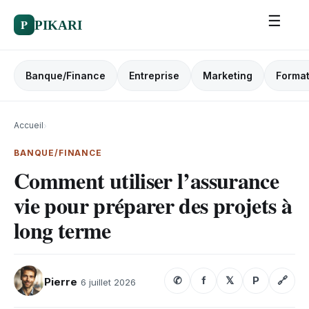
☰
P
PIKARI
Banque/Finance
Entreprise
Marketing
Format
Accueil
›
BANQUE/FINANCE
Comment utiliser l’assurance
vie pour préparer des projets à
long terme
✆
f
𝕏
P
🔗
Pierre
6 juillet 2026