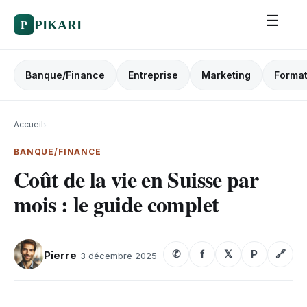
☰
P
PIKARI
Banque/Finance
Entreprise
Marketing
Format
Accueil
›
BANQUE/FINANCE
Coût de la vie en Suisse par
mois : le guide complet
✆
f
𝕏
P
🔗
Pierre
3 décembre 2025