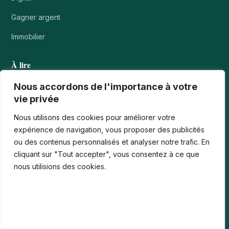
Gagner argent
Immobilier
À lire
Tournois casino : comprendre points, rangs et…
Nous accordons de l'importance à votre
vie privée
Les paiements numériques face aux nouvelles cyberfraudes
Nous utilisons des cookies pour améliorer votre
Bonus de bienvenue en France : comment…
expérience de navigation, vous proposer des publicités
ou des contenus personnalisés et analyser notre trafic. En
Casinos iPhone en France : 2026 Guide…
cliquant sur "Tout accepter", vous consentez à ce que
Monter en compétences digitales en entreprise :…
nous utilisions des cookies.
Le média
Contact