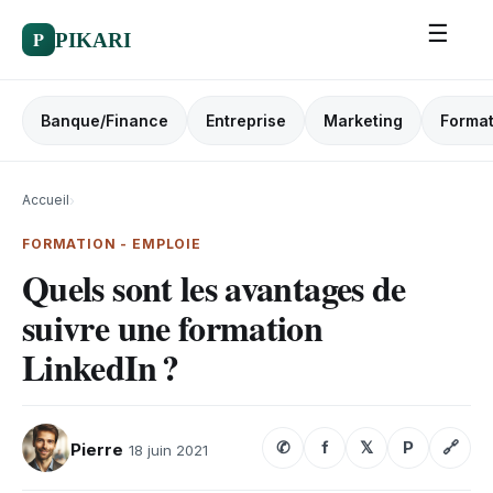
☰
P
PIKARI
Banque/Finance
Entreprise
Marketing
Format
Accueil
›
FORMATION - EMPLOIE
Quels sont les avantages de
suivre une formation
LinkedIn ?
✆
f
𝕏
P
🔗
Pierre
18 juin 2021