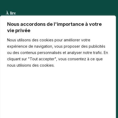
À lire
Tournois casino : comprendre points, rangs et…
Nous accordons de l'importance à votre
vie privée
Les paiements numériques face aux nouvelles cyberfraudes
Nous utilisons des cookies pour améliorer votre
Bonus de bienvenue en France : comment…
expérience de navigation, vous proposer des publicités
ou des contenus personnalisés et analyser notre trafic. En
Casinos iPhone en France : 2026 Guide…
cliquant sur "Tout accepter", vous consentez à ce que
Monter en compétences digitales en entreprise :…
nous utilisions des cookies.
Le média
Contact
Informations légales
Mentions Légales