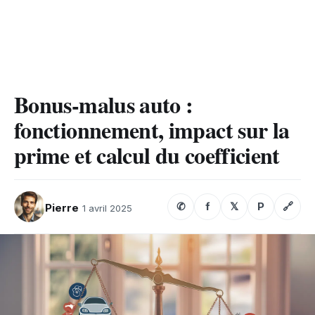
Bonus-malus auto :
fonctionnement, impact sur la
prime et calcul du coefficient
✆
f
𝕏
P
🔗
Pierre
1 avril 2025