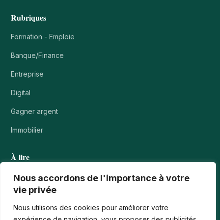
Rubriques
Formation - Emploie
Banque/Finance
Entreprise
Digital
Gagner argent
Immobilier
À lire
Tournois casino : comprendre points, rangs et…
Nous accordons de l'importance à votre
vie privée
Les paiements numériques face aux nouvelles cyberfraudes
Nous utilisons des cookies pour améliorer votre
Bonus de bienvenue en France : comment…
expérience de navigation, vous proposer des publicités