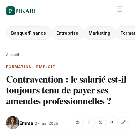
☰
P
PIKARI
Banque/Finance
Entreprise
Marketing
Format
Accueil
›
FORMATION - EMPLOIE
Contravention : le salarié est-il
toujours tenu de payer ses
amendes professionnelles ?
✆
f
𝕏
P
🔗
Emma
27 mai 2025