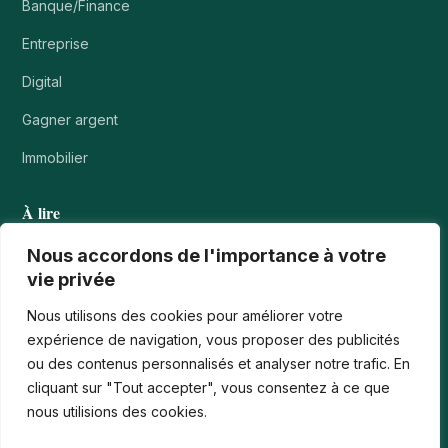
Banque/Finance
Entreprise
Digital
Gagner argent
Immobilier
À lire
Tournois casino : comprendre points, rangs et…
Nous accordons de l'importance à votre
vie privée
Les paiements numériques face aux nouvelles cyberfraudes
Nous utilisons des cookies pour améliorer votre
Bonus de bienvenue en France : comment…
expérience de navigation, vous proposer des publicités
ou des contenus personnalisés et analyser notre trafic. En
Casinos iPhone en France : 2026 Guide…
cliquant sur "Tout accepter", vous consentez à ce que
Monter en compétences digitales en entreprise :…
nous utilisions des cookies.