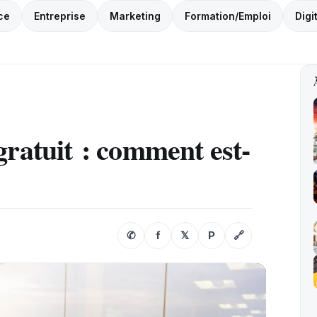
ce
Entreprise
Marketing
Formation/Emploi
Digi
gratuit : comment est-
✆
f
𝕏
P
🔗