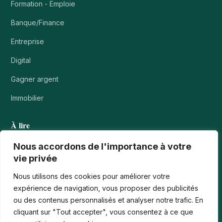
Formation - Emploie
Banque/Finance
Entreprise
Digital
Gagner argent
Immobilier
À lire
Tournois casino : comprendre points, rangs et…
Nous accordons de l'importance à votre
vie privée
Les paiements numériques face aux nouvelles cyberfraudes
Nous utilisons des cookies pour améliorer votre
Bonus de bienvenue en France : comment…
expérience de navigation, vous proposer des publicités
ou des contenus personnalisés et analyser notre trafic. En
Casinos iPhone en France : 2026 Guide…
cliquant sur "Tout accepter", vous consentez à ce que
Monter en compétences digitales en entreprise :…