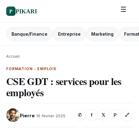
☰
P
PIKARI
Banque/Finance
Entreprise
Marketing
Format
Accueil
›
FORMATION - EMPLOIE
CSE GDT : services pour les
employés
✆
f
𝕏
P
🔗
Pierre
16 février 2025