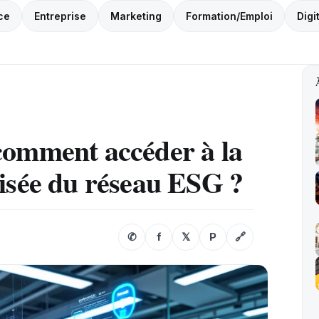
ce
Entreprise
Marketing
Formation/Emploi
Digi
comment accéder à la
isée du réseau ESG ?
✆
f
𝕏
P
🔗