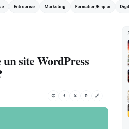
ce
Entreprise
Marketing
Formation/Emploi
Digi
un site WordPress
?
✆
f
𝕏
P
🔗