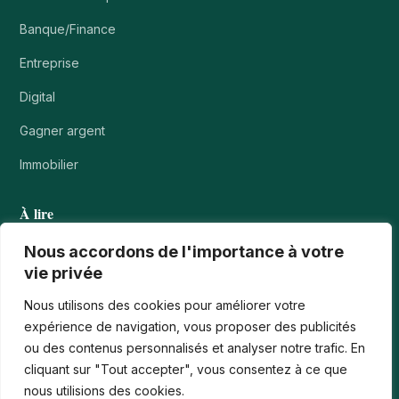
Banque/Finance
Entreprise
Digital
Gagner argent
Immobilier
À lire
Tournois casino : comprendre points, rangs et…
Nous accordons de l'importance à votre
vie privée
Les paiements numériques face aux nouvelles cyberfraudes
Nous utilisons des cookies pour améliorer votre
Bonus de bienvenue en France : comment…
expérience de navigation, vous proposer des publicités
ou des contenus personnalisés et analyser notre trafic. En
Casinos iPhone en France : 2026 Guide…
cliquant sur "Tout accepter", vous consentez à ce que
Monter en compétences digitales en entreprise :…
nous utilisions des cookies.