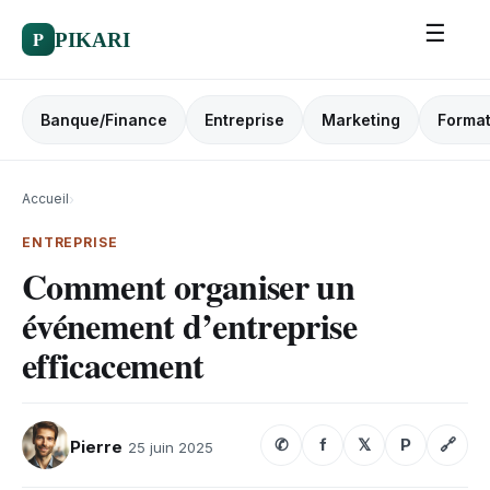
☰
P
PIKARI
Banque/Finance
Entreprise
Marketing
Format
Accueil
›
ENTREPRISE
Comment organiser un
événement d’entreprise
efficacement
✆
f
𝕏
P
🔗
Pierre
25 juin 2025