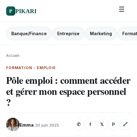
☰
P
PIKARI
Banque/Finance
Entreprise
Marketing
Format
Accueil
›
FORMATION - EMPLOIE
Pôle emploi : comment accéder
et gérer mon espace personnel
?
✆
f
𝕏
P
🔗
Emma
20 juin 2025