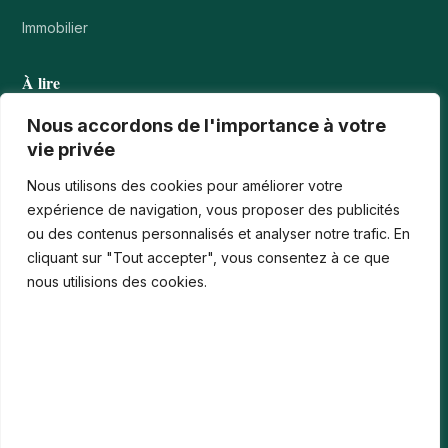
Immobilier
À lire
Tournois casino : comprendre points, rangs et…
Nous accordons de l'importance à votre
vie privée
Les paiements numériques face aux nouvelles cyberfraudes
Nous utilisons des cookies pour améliorer votre
Bonus de bienvenue en France : comment…
expérience de navigation, vous proposer des publicités
ou des contenus personnalisés et analyser notre trafic. En
Casinos iPhone en France : 2026 Guide…
cliquant sur "Tout accepter", vous consentez à ce que
Monter en compétences digitales en entreprise :…
nous utilisions des cookies.
Le média
Contact
Informations légales