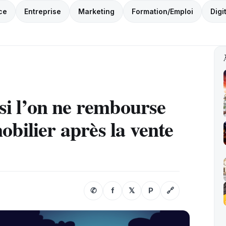
ce
Entreprise
Marketing
Formation/Emploi
Digi
 si l’on ne rembourse
obilier après la vente
✆
f
𝕏
P
🔗