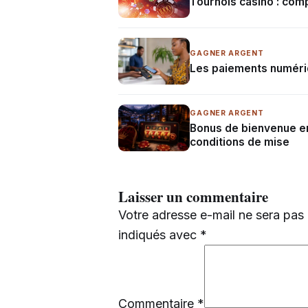
Tournois casino : com
GAGNER ARGENT
Les paiements numéri
GAGNER ARGENT
Bonus de bienvenue en
conditions de mise
Laisser un commentaire
Votre adresse e-mail ne sera pas 
indiqués avec
*
Commentaire
*