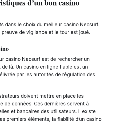
ristiques d’un bon casino
ts dans le choix du meilleur casino Neosurf.
re preuve de vigilance et le tour est joué.
sino
leur casino Neosurf est de rechercher un
t de là. Un casino en ligne fiable est un
élivrée par les autorités de régulation des
strateurs doivent mettre en place les
ge de données. Ces dernières servent à
les et bancaires des utilisateurs. Il existe
es premiers éléments, la fiabilité d’un casino