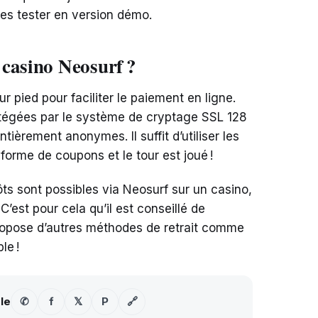
les tester en version démo.
casino Neosurf ?
r pied pour faciliter le paiement en ligne.
tégées par le système de cryptage SSL 128
ntièrement anonymes. Il suffit d’utiliser les
forme de coupons et le tour est joué !
pôts sont possibles via Neosurf sur un casino,
 C’est pour cela qu’il est conseillé de
propose d’autres méthodes de retrait comme
le !
-le
✆
f
𝕏
P
🔗