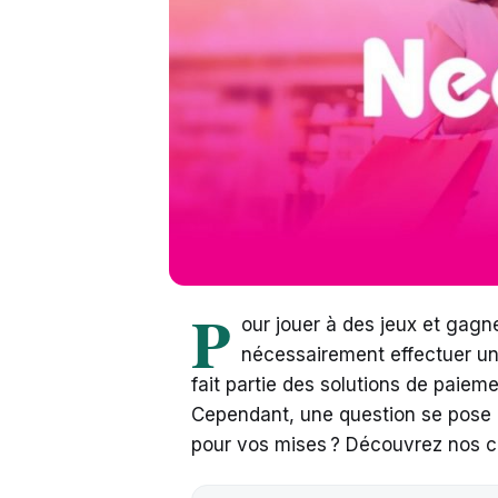
P
our jouer à des jeux et gagner
nécessairement effectuer u
fait partie des solutions de paieme
Cependant, une question se pose 
pour vos mises ? Découvrez nos con