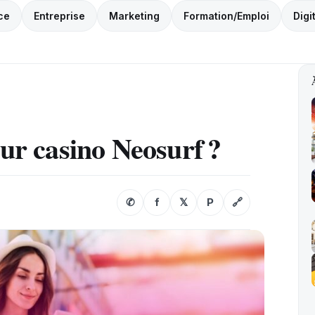
ce
Entreprise
Marketing
Formation/Emploi
Digi
eur casino Neosurf ?
✆
f
𝕏
P
🔗