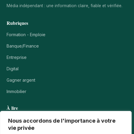
Média indépendant : une information claire, fiable et vérifiée.
Rubriques
Formation - Emploie
Banque/Finance
Entreprise
Digital
Gagner argent
Immobilier
À lire
Tournois casino : comprendre points, rangs et…
Nous accordons de l'importance à votre
vie privée
Les paiements numériques face aux nouvelles cyberfraudes