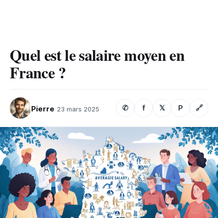
Quel est le salaire moyen en
France ?
✆
f
𝕏
P
🔗
Pierre
23 mars 2025