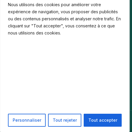
Nous utilisons des cookies pour améliorer votre
Bonus de bienvenue en France : comment…
expérience de navigation, vous proposer des publicités
ou des contenus personnalisés et analyser notre trafic. En
Casinos iPhone en France : 2026 Guide…
cliquant sur "Tout accepter", vous consentez à ce que
Monter en compétences digitales en entreprise :…
nous utilisions des cookies.
Le média
Contact
Informations légales
Mentions Légales
Politique de confidentialité
© 2026 PIKARI. Tous droits réservés. ·
Mentions Légales
·
Personnaliser
Tout rejeter
Tout accepter
Politique de confidentialité