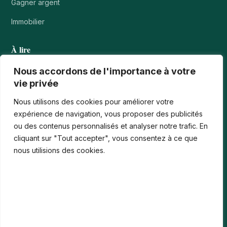
Gagner argent
Immobilier
À lire
Tournois casino : comprendre points, rangs et…
Nous accordons de l'importance à votre
vie privée
Les paiements numériques face aux nouvelles cyberfraudes
Nous utilisons des cookies pour améliorer votre
Bonus de bienvenue en France : comment…
expérience de navigation, vous proposer des publicités
ou des contenus personnalisés et analyser notre trafic. En
Casinos iPhone en France : 2026 Guide…
cliquant sur "Tout accepter", vous consentez à ce que
Monter en compétences digitales en entreprise :…
nous utilisions des cookies.
Le média
Contact
Informations légales