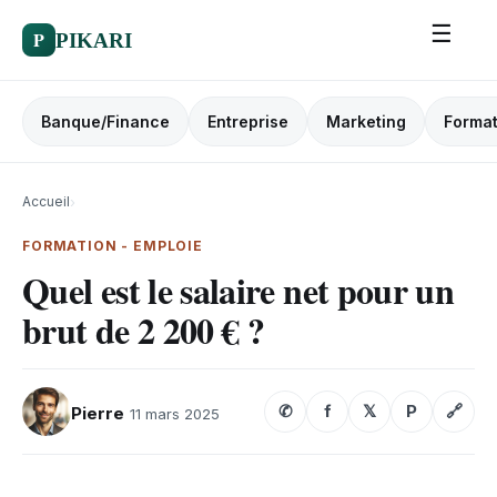
☰
P
PIKARI
Banque/Finance
Entreprise
Marketing
Format
Accueil
›
FORMATION - EMPLOIE
Quel est le salaire net pour un
brut de 2 200 € ?
✆
f
𝕏
P
🔗
Pierre
11 mars 2025