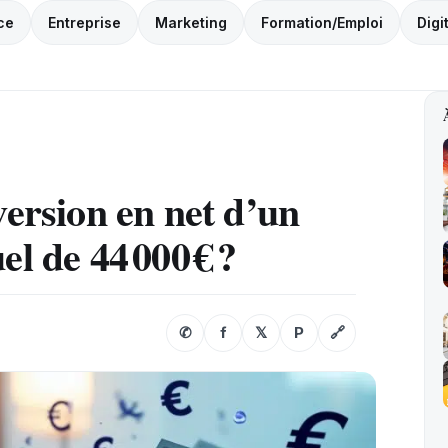
ce
Entreprise
Marketing
Formation/Emploi
Digi
nversion en net d’un
l de 44 000 € ?​
✆
f
𝕏
P
🔗