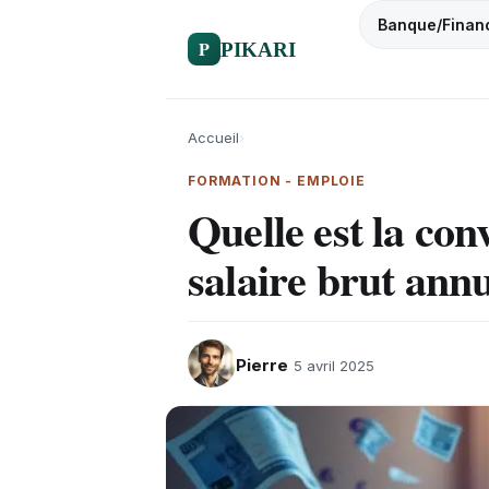
Banque/Finan
P
PIKARI
Accueil
›
FORMATION - EMPLOIE
​Quelle est la co
salaire brut annue
Pierre
5 avril 2025