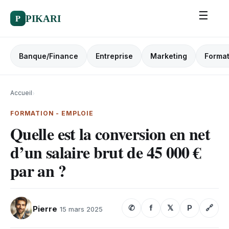
☰
P
PIKARI
Banque/Finance
Entreprise
Marketing
Format
Accueil
›
FORMATION - EMPLOIE
​Quelle est la conversion en net
d’un salaire brut de 45 000 €
par an ?​
✆
f
𝕏
P
🔗
Pierre
15 mars 2025