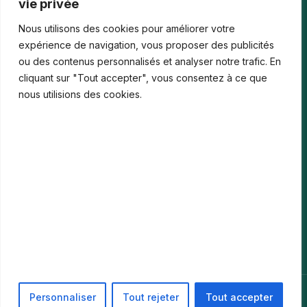
vie privée
Les paiements numériques face aux nouvelles cyberfraudes
Nous utilisons des cookies pour améliorer votre
Bonus de bienvenue en France : comment…
expérience de navigation, vous proposer des publicités
ou des contenus personnalisés et analyser notre trafic. En
Casinos iPhone en France : 2026 Guide…
cliquant sur "Tout accepter", vous consentez à ce que
Monter en compétences digitales en entreprise :…
nous utilisions des cookies.
Le média
Contact
Informations légales
Mentions Légales
Politique de confidentialité
© 2026 PIKARI. Tous droits réservés. ·
Mentions Légales
·
Personnaliser
Tout rejeter
Tout accepter