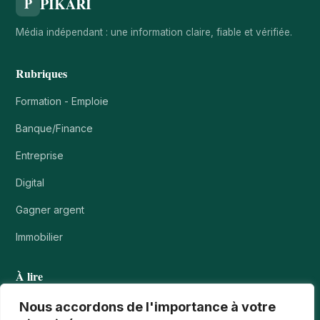
PIKARI
P
Média indépendant : une information claire, fiable et vérifiée.
Rubriques
Formation - Emploie
Banque/Finance
Entreprise
Digital
Gagner argent
Immobilier
À lire
Tournois casino : comprendre points, rangs et…
Nous accordons de l'importance à votre