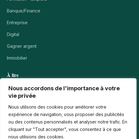
Banque/Finance
Entreprise
Digital
Gagner argent
Immobilier
À lire
Tournois casino : comprendre points, rangs et…
Nous accordons de l'importance à votre
vie privée
Les paiements numériques face aux nouvelles cyberfraudes
Nous utilisons des cookies pour améliorer votre
Bonus de bienvenue en France : comment…
expérience de navigation, vous proposer des publicités
ou des contenus personnalisés et analyser notre trafic. En
Casinos iPhone en France : 2026 Guide…
cliquant sur "Tout accepter", vous consentez à ce que
Monter en compétences digitales en entreprise :…
nous utilisions des cookies.