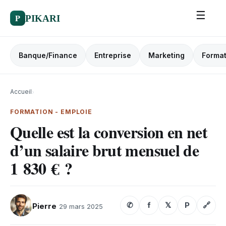
☰
P
PIKARI
Banque/Finance
Entreprise
Marketing
Format
Accueil
›
FORMATION - EMPLOIE
​Quelle est la conversion en net
d’un salaire brut mensuel de
1 830 € ?​
✆
f
𝕏
P
🔗
Pierre
29 mars 2025