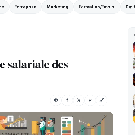
ce
Entreprise
Marketing
Formation/Emploi
Digi
le salariale des
✆
f
𝕏
P
🔗