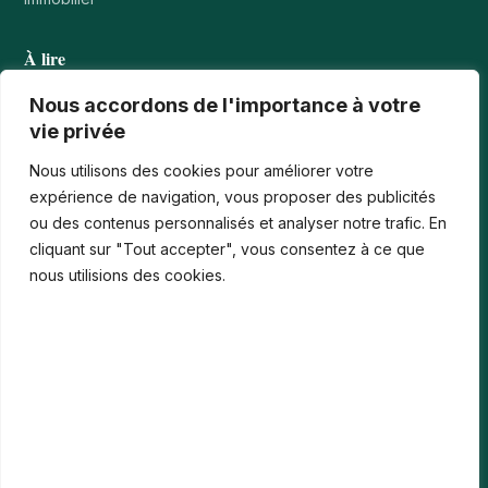
À lire
Tournois casino : comprendre points, rangs et…
Nous accordons de l'importance à votre
vie privée
Les paiements numériques face aux nouvelles cyberfraudes
Nous utilisons des cookies pour améliorer votre
Bonus de bienvenue en France : comment…
expérience de navigation, vous proposer des publicités
ou des contenus personnalisés et analyser notre trafic. En
Casinos iPhone en France : 2026 Guide…
cliquant sur "Tout accepter", vous consentez à ce que
Monter en compétences digitales en entreprise :…
nous utilisions des cookies.
Le média
Contact
Informations légales
Mentions Légales