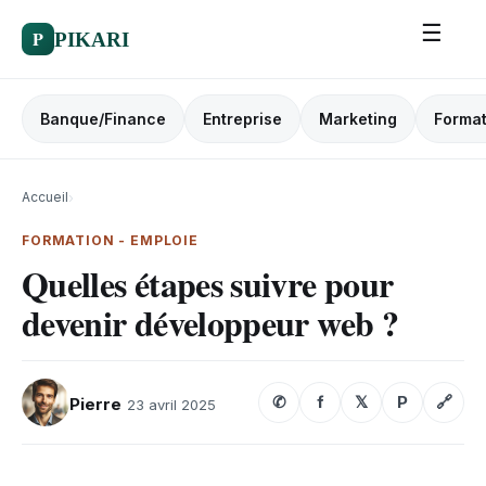
☰
P
PIKARI
Banque/Finance
Entreprise
Marketing
Format
Accueil
›
FORMATION - EMPLOIE
Quelles étapes suivre pour
devenir développeur web ?
✆
f
𝕏
P
🔗
Pierre
23 avril 2025