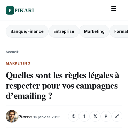
☰
P
PIKARI
Banque/Finance
Entreprise
Marketing
Format
Accueil
›
MARKETING
Quelles sont les règles légales à
respecter pour vos campagnes
d’emailing ?
✆
f
𝕏
P
🔗
Pierre
16 janvier 2025