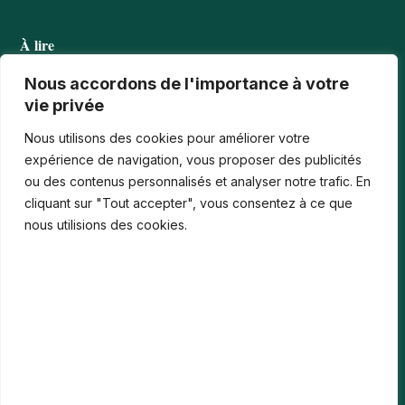
À lire
Tournois casino : comprendre points, rangs et…
Nous accordons de l'importance à votre
vie privée
Les paiements numériques face aux nouvelles cyberfraudes
Nous utilisons des cookies pour améliorer votre
Bonus de bienvenue en France : comment…
expérience de navigation, vous proposer des publicités
ou des contenus personnalisés et analyser notre trafic. En
Casinos iPhone en France : 2026 Guide…
cliquant sur "Tout accepter", vous consentez à ce que
Monter en compétences digitales en entreprise :…
nous utilisions des cookies.
Le média
Contact
Informations légales
Mentions Légales