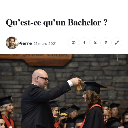
Qu’est-ce qu’un Bachelor ?
✆
f
𝕏
P
🔗
Pierre
21 mars 2021