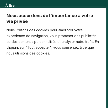
À lire
Tournois casino : comprendre points, rangs et…
Nous accordons de l'importance à votre
vie privée
Les paiements numériques face aux nouvelles cyberfraudes
Nous utilisons des cookies pour améliorer votre
Bonus de bienvenue en France : comment…
expérience de navigation, vous proposer des publicités
ou des contenus personnalisés et analyser notre trafic. En
Casinos iPhone en France : 2026 Guide…
cliquant sur "Tout accepter", vous consentez à ce que
Monter en compétences digitales en entreprise :…
nous utilisions des cookies.
Le média
Contact
Informations légales
Mentions Légales
Politique de confidentialité