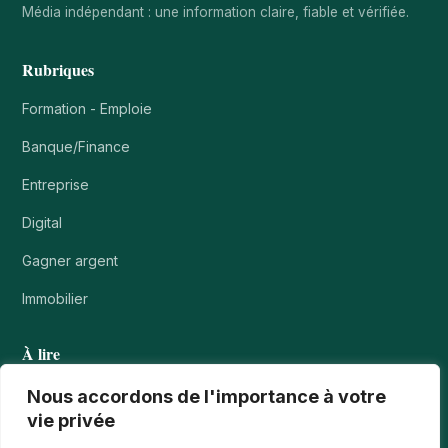
Média indépendant : une information claire, fiable et vérifiée.
Rubriques
Formation - Emploie
Banque/Finance
Entreprise
Digital
Gagner argent
Immobilier
À lire
Tournois casino : comprendre points, rangs et…
Nous accordons de l'importance à votre
vie privée
Les paiements numériques face aux nouvelles cyberfraudes