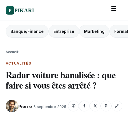
☰
P
PIKARI
Banque/Finance
Entreprise
Marketing
Format
Accueil
›
ACTUALITÉS
Radar voiture banalisée : que
faire si vous êtes arrêté ?
✆
f
𝕏
P
🔗
Pierre
6 septembre 2025