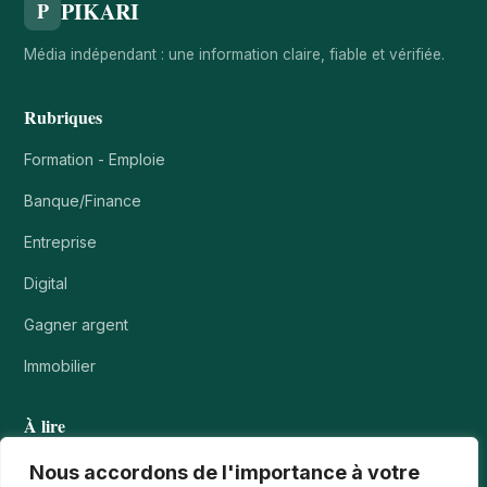
PIKARI
P
Média indépendant : une information claire, fiable et vérifiée.
Rubriques
Formation - Emploie
Banque/Finance
Entreprise
Digital
Gagner argent
Immobilier
À lire
Tournois casino : comprendre points, rangs et…
Nous accordons de l'importance à votre