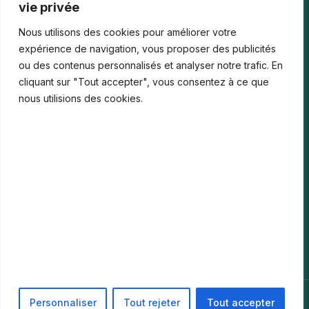
vie privée
Les paiements numériques face aux nouvelles cyberfraudes
Nous utilisons des cookies pour améliorer votre
Bonus de bienvenue en France : comment…
expérience de navigation, vous proposer des publicités
ou des contenus personnalisés et analyser notre trafic. En
Casinos iPhone en France : 2026 Guide…
cliquant sur "Tout accepter", vous consentez à ce que
Monter en compétences digitales en entreprise :…
nous utilisions des cookies.
Le média
Contact
Informations légales
Mentions Légales
Politique de confidentialité
© 2026 PIKARI. Tous droits réservés. ·
Mentions Légales
·
Personnaliser
Tout rejeter
Tout accepter