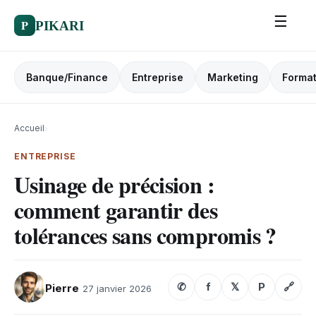
☰
P
PIKARI
Banque/Finance
Entreprise
Marketing
Format
Accueil
›
ENTREPRISE
Usinage de précision :
comment garantir des
tolérances sans compromis ?
✆
f
𝕏
P
🔗
Pierre
27 janvier 2026