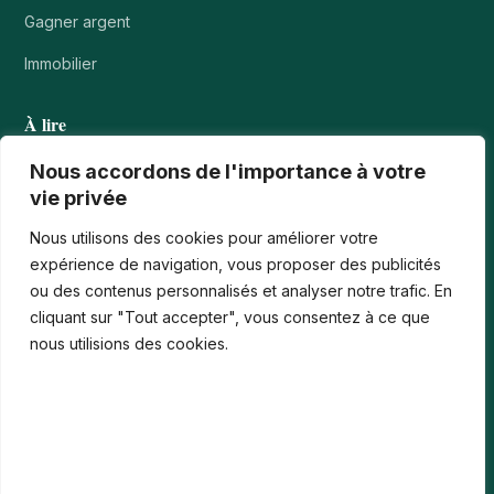
Gagner argent
Immobilier
À lire
Tournois casino : comprendre points, rangs et…
Nous accordons de l'importance à votre
vie privée
Les paiements numériques face aux nouvelles cyberfraudes
Nous utilisons des cookies pour améliorer votre
Bonus de bienvenue en France : comment…
expérience de navigation, vous proposer des publicités
ou des contenus personnalisés et analyser notre trafic. En
Casinos iPhone en France : 2026 Guide…
cliquant sur "Tout accepter", vous consentez à ce que
Monter en compétences digitales en entreprise :…
nous utilisions des cookies.
Le média
Contact