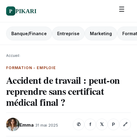
☰
P
PIKARI
Banque/Finance
Entreprise
Marketing
Format
Accueil
›
FORMATION - EMPLOIE
Accident de travail : peut-on
reprendre sans certificat
médical final ?
✆
f
𝕏
P
🔗
Emma
31 mai 2025