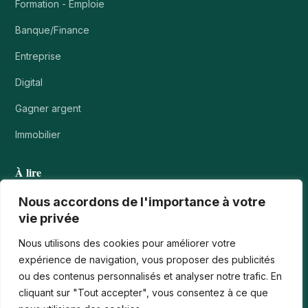
Formation - Emploie
Banque/Finance
Entreprise
Digital
Gagner argent
Immobilier
À lire
Tournois casino : comprendre points, rangs et…
Nous accordons de l'importance à votre
vie privée
Les paiements numériques face aux nouvelles cyberfraudes
Nous utilisons des cookies pour améliorer votre
Bonus de bienvenue en France : comment…
expérience de navigation, vous proposer des publicités
ou des contenus personnalisés et analyser notre trafic. En
Casinos iPhone en France : 2026 Guide…
cliquant sur "Tout accepter", vous consentez à ce que
Monter en compétences digitales en entreprise :…