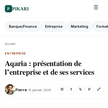
☰
P
PIKARI
Banque/Finance
Entreprise
Marketing
Format
Accueil
›
ENTREPRISE
Aqaria : présentation de
l’entreprise et de ses services
✆
f
𝕏
P
🔗
Pierre
15 janvier 2025