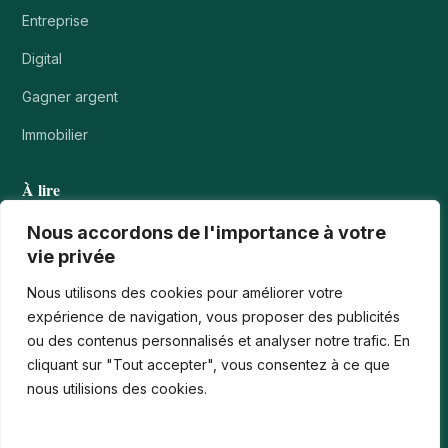
Entreprise
Digital
Gagner argent
Immobilier
À lire
Tournois casino : comprendre points, rangs et…
Nous accordons de l'importance à votre
vie privée
Les paiements numériques face aux nouvelles cyberfraudes
Nous utilisons des cookies pour améliorer votre
Bonus de bienvenue en France : comment…
expérience de navigation, vous proposer des publicités
ou des contenus personnalisés et analyser notre trafic. En
Casinos iPhone en France : 2026 Guide…
cliquant sur "Tout accepter", vous consentez à ce que
Monter en compétences digitales en entreprise :…
nous utilisions des cookies.
Le média