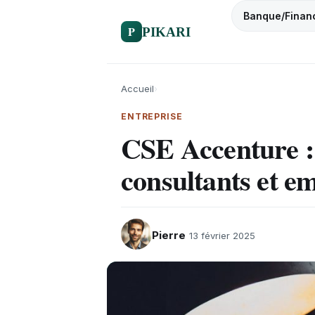
Banque/Finan
P
PIKARI
Accueil
›
ENTREPRISE
CSE Accenture : 
consultants et e
Pierre
13 février 2025