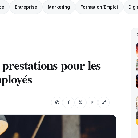
ce
Entreprise
Marketing
Formation/Emploi
Digi
prestations pour les
mployés
✆
f
𝕏
P
🔗