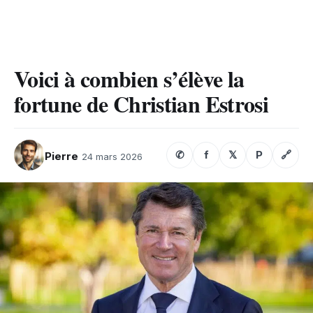
Voici à combien s’élève la
fortune de Christian Estrosi
✆
f
𝕏
P
🔗
Pierre
24 mars 2026