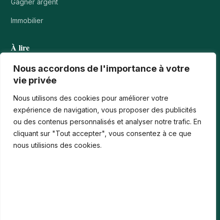
Gagner argent
Immobilier
À lire
Tournois casino : comprendre points, rangs et…
Nous accordons de l'importance à votre
vie privée
Les paiements numériques face aux nouvelles cyberfraudes
Nous utilisons des cookies pour améliorer votre
Bonus de bienvenue en France : comment…
expérience de navigation, vous proposer des publicités
ou des contenus personnalisés et analyser notre trafic. En
Casinos iPhone en France : 2026 Guide…
cliquant sur "Tout accepter", vous consentez à ce que
Monter en compétences digitales en entreprise :…
nous utilisions des cookies.
Le média
Contact
Informations légales