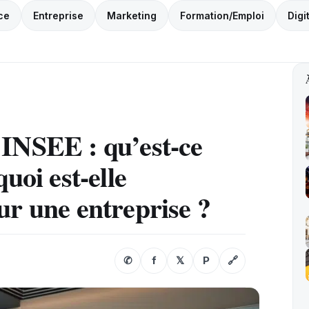
ce
Entreprise
Marketing
Formation/Emploi
Digi
 INSEE : qu’est-ce
uoi est-elle
ur une entreprise ?
✆
f
𝕏
P
🔗