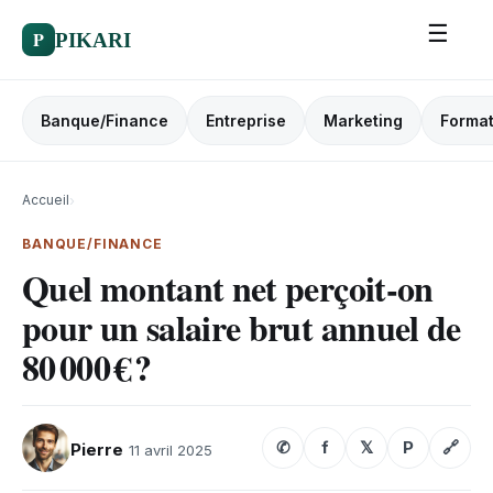
☰
P
PIKARI
Banque/Finance
Entreprise
Marketing
Format
Accueil
›
BANQUE/FINANCE
​Quel montant net perçoit-on
pour un salaire brut annuel de
80 000 € ?​
✆
f
𝕏
P
🔗
Pierre
11 avril 2025