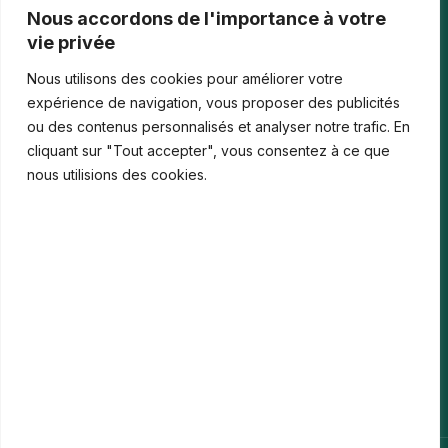
Tournois casino : comprendre points, rangs et…
Nous accordons de l'importance à votre
vie privée
Les paiements numériques face aux nouvelles cyberfraudes
Nous utilisons des cookies pour améliorer votre
Bonus de bienvenue en France : comment…
expérience de navigation, vous proposer des publicités
ou des contenus personnalisés et analyser notre trafic. En
Casinos iPhone en France : 2026 Guide…
cliquant sur "Tout accepter", vous consentez à ce que
Monter en compétences digitales en entreprise :…
nous utilisions des cookies.
Le média
Contact
Informations légales
Mentions Légales
Politique de confidentialité