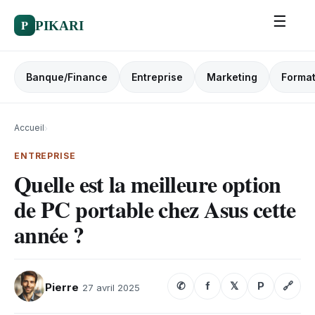
☰
P
PIKARI
Banque/Finance
Entreprise
Marketing
Format
Accueil
›
ENTREPRISE
Quelle est la meilleure option
de PC portable chez Asus cette
année ?
✆
f
𝕏
P
🔗
Pierre
27 avril 2025