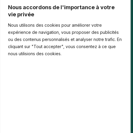
Tournois casino : comprendre points, rangs et…
Nous accordons de l'importance à votre
vie privée
Les paiements numériques face aux nouvelles cyberfraudes
Nous utilisons des cookies pour améliorer votre
Bonus de bienvenue en France : comment…
expérience de navigation, vous proposer des publicités
ou des contenus personnalisés et analyser notre trafic. En
Casinos iPhone en France : 2026 Guide…
cliquant sur "Tout accepter", vous consentez à ce que
Monter en compétences digitales en entreprise :…
nous utilisions des cookies.
Le média
Contact
Informations légales
Mentions Légales
Politique de confidentialité