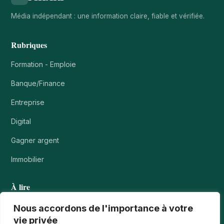
Média indépendant : une information claire, fiable et vérifiée.
Rubriques
Formation - Emploie
Banque/Finance
Entreprise
Digital
Gagner argent
Immobilier
À lire
Tournois casino : comprendre points, rangs et…
Nous accordons de l'importance à votre
vie privée