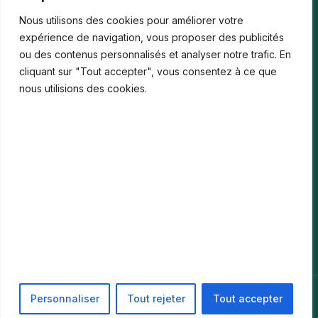
Les paiements numériques face aux nouvelles cyberfraudes
Nous utilisons des cookies pour améliorer votre
Bonus de bienvenue en France : comment…
expérience de navigation, vous proposer des publicités
ou des contenus personnalisés et analyser notre trafic. En
Casinos iPhone en France : 2026 Guide…
cliquant sur "Tout accepter", vous consentez à ce que
Monter en compétences digitales en entreprise :…
nous utilisions des cookies.
Le média
Contact
Informations légales
Mentions Légales
Politique de confidentialité
© 2026 PIKARI. Tous droits réservés. ·
Mentions Légales
·
Personnaliser
Tout rejeter
Tout accepter
Politique de confidentialité