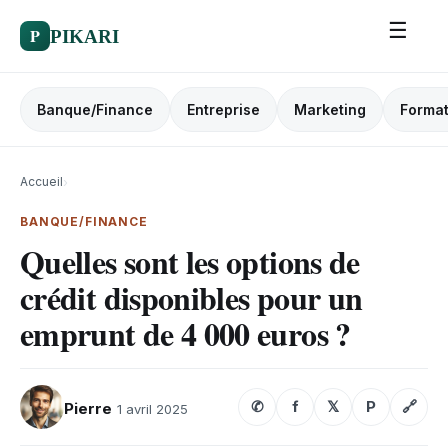
☰
P
PIKARI
Banque/Finance
Entreprise
Marketing
Format
Accueil
›
BANQUE/FINANCE
​Quelles sont les options de
crédit disponibles pour un
emprunt de 4 000 euros ?​
✆
f
𝕏
P
🔗
Pierre
1 avril 2025