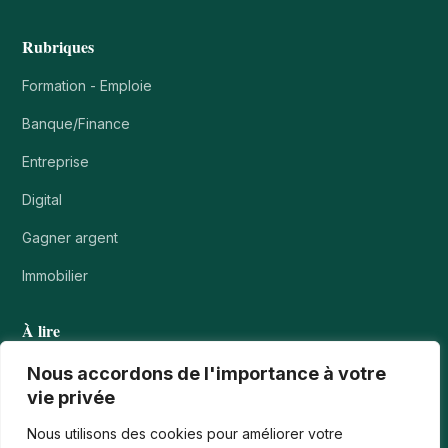
Rubriques
Formation - Emploie
Banque/Finance
Entreprise
Digital
Gagner argent
Immobilier
À lire
Tournois casino : comprendre points, rangs et…
Nous accordons de l'importance à votre
vie privée
Les paiements numériques face aux nouvelles cyberfraudes
Nous utilisons des cookies pour améliorer votre
Bonus de bienvenue en France : comment…