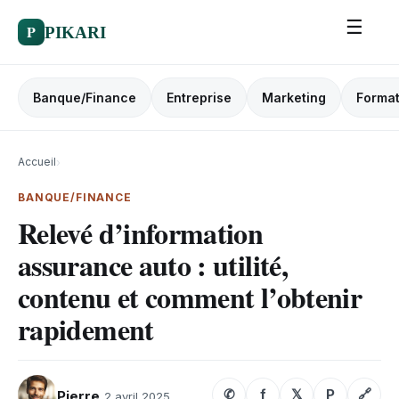
☰
P
PIKARI
Banque/Finance
Entreprise
Marketing
Format
Accueil
›
BANQUE/FINANCE
Relevé d’information
assurance auto : utilité,
contenu et comment l’obtenir
rapidement
✆
f
𝕏
P
🔗
Pierre
2 avril 2025